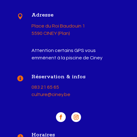
Adresse

Place du Roi Baudouin 1
5590 CINEY (Plan)
Attention certains GPS vous
emmènent à la piscine de Ciney
Réservation & infos

083 21 65 65
culture@ciney.be
Horaires
