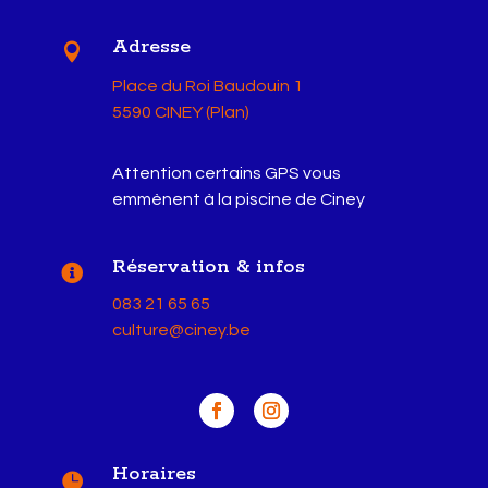
Adresse

Place du Roi Baudouin 1
5590 CINEY (Plan)
Attention certains GPS vous
emmènent à la piscine de Ciney
Réservation & infos

083 21 65 65
culture@ciney.be
Horaires
