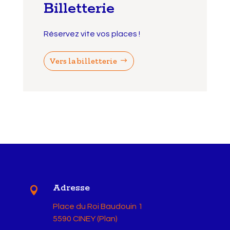
Billetterie
Réservez vite vos places !
Vers la billetterie
Adresse

Place du Roi Baudouin 1
5590 CINEY (Plan)