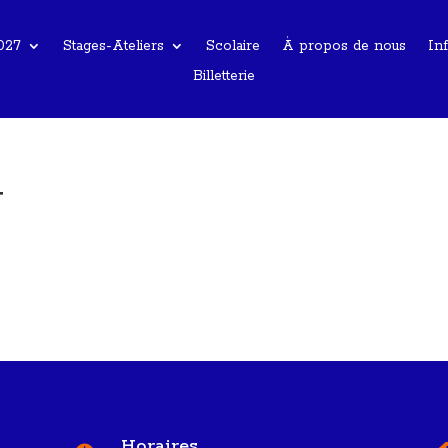
027
Stages-Ateliers
Scolaire
À propos de nous
Inf
Billetterie
t
Horaires