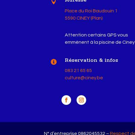

Place du Roi Baudouin 1
5590 CINEY (Plan)
Attention certains GPS vous
emmènent à la piscine de Ciney
Réservation & infos

083 21 65 65
culture@ciney.be
N° d’entreprise 0862045532
–
Respect de 