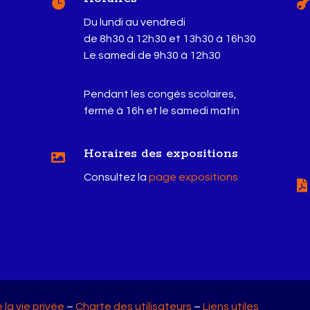

Du lundi au vendredi
de 8h30 à 12h30 et 13h30 à 16h30
Le samedi de 9h30 à 12h30
Pendant les congés scolaires,
fermé à 16h et le samedi matin
Horaires des expositions

Consultez la
page expositions

la vie privée
–
Charte des utilisateurs
–
Liens utiles